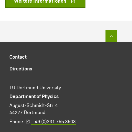
Weitere Informationen
To top of
Contact
Directions
TU Dortmund University
Department of Physics
August-Schmidt-Str. 4
44227 Dortmund
Phone:
+49 (0)231 755 3503