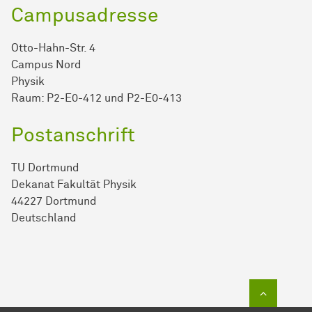
Campusadresse
Otto-Hahn-Str. 4
Campus Nord
Physik
Raum: P2-E0-412 und P2-E0-413
Postanschrift
TU Dortmund
Dekanat Fakultät Physik
44227 Dortmund
Deutschland
Zum Sei