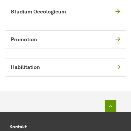
Studium Oecologicum
Promotion
Habilitation
Zum Seit
Kontakt