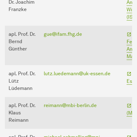
Dr. Joachim
Anal
Franzke
Wiss
(ISA
apl. Prof. Dr.
gue@ifam.fhg.de
F
Bernd
Fert
Günther
Ang
Mate
apl. Prof. Dr.
lutz.luedemann@uk-essen.de
U
Lütz
Ess
Lüdemann
apl. Prof. Dr.
reimann@mbi-berlin.de
M
Klaus
(MBI
Reimann