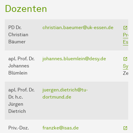
Dozenten
PD Dr.
christian.baeumer@uk-essen.de
W
Christian
Prot
Bäumer
Esse
apl. Prof. Dr.
johannes.bluemlein@desy.de
D
Johannes
Sync
Blümlein
Zeu
apl. Prof. Dr.
juergen.dietrich@tu-
Dr. h.c.
dortmund.de
Jürgen
Dietrich
Priv.-Doz.
franzke@isas.de
L