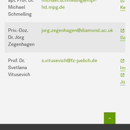
apl. Prof. Dr.
michael.schmelling@mpi-
M
Michael
hd.mpg.de
Kern
Schmelling
Priv.-Doz.
jorg.zegenhagen@diamond.ac.uk
D
Dr. Jörg
Sour
Zegenhagen
Prof. Dr.
s.vitusevich@fz-juelich.de
P
Svetlana
Inst
Vitusevich
F
Jüli
Zum Seit