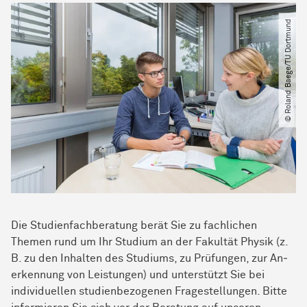
© Roland Baege​/​TU Dortmund
Die Stu­dienfach­be­ra­tung berät Sie zu fachlichen
Themen rund um Ihr Studium an der Fa­kul­tät Physik (z.
B. zu den Inhalten des Stu­di­ums, zu Prüfungen, zur An­
er­ken­nung von Leis­tun­gen) und un­ter­stützt Sie bei
individuellen studienbezogenen Frage­stellungen. Bitte