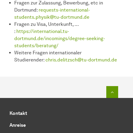
Fragen zur Zulassung, Bewerbung, etc in
Dortmund:
requests-international-
students.physik@tu-dortmund.de
Fragen zu Visa, Unterkunft, ...
:
https://international.tu-
dortmund.de/incomings/degree-seeking-
students/beratung/
Weitere Fragen internationaler
Studierender:
chris.delitzsch@tu-dortmund.de
Zum Seit
Kontakt
Anreise