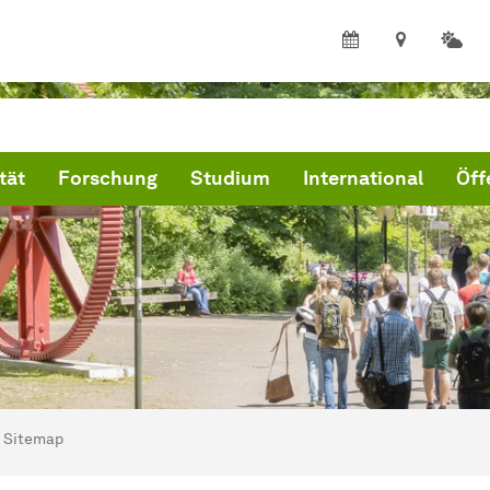
tät
Forschung
Studium
International
Öff
ind hier:
artseite
Sitemap