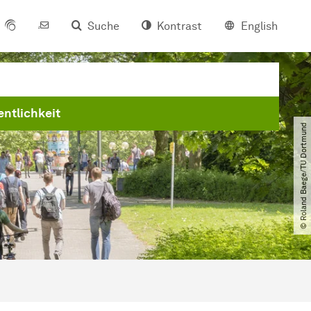
Suche
Kontrast
English
entlichkeit
© Roland Baege​/​TU Dortmund