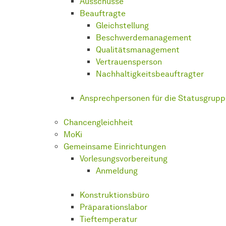
Ausschüsse
Beauftragte
Gleichstellung
Be­schwer­de­ma­nage­ment
Qualitätsmanagement
Vertrauensperson
Nachhaltigkeitsbeauftragter
An­sprech­per­so­nen
für die Statusgrup
Chancengleichheit
MoKi
Gemeinsame Einrichtungen
Vorlesungsvorbereitung
Anmeldung
Kon­struk­tions­bü­ro
Prä­pa­ra­tions­la­bor
Tief­tem­pe­ra­tur