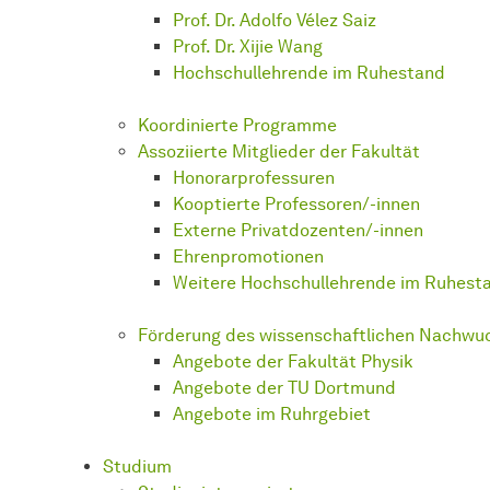
Prof. Dr. Adolfo Vélez Saiz
Prof. Dr. Xijie Wang
Hoch­schul­leh­ren­de
im Ruhestand
Koordinierte Programme
Assoziierte Mitglieder der Fakultät
Ho­no­rar­pro­fes­su­ren
Kooptierte Professoren/-innen
Externe
Privat­do­zenten/­-innen
Ehrenpromotionen
Weitere
Hoch­schul­leh­ren­de
im Ruhest
Förderung des wissenschaftlichen Nachwu
Angebote der Fakultät Physik
Angebote der TU Dortmund
Angebote im Ruhrgebiet
Studium