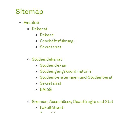
Sitemap
Fakultät
Dekanat
Dekane
Geschäftsführung
Sekretariat
Studiendekanat
Stu­dien­de­kan
Studiengangskoordinatorin
Stu­dien­be­ra­te­rin­nen
und
Stu­dien­be­ra­
Sekretariat
BAföG
Gremien, Ausschüsse, Beauftragte und St
Fakultätsrat