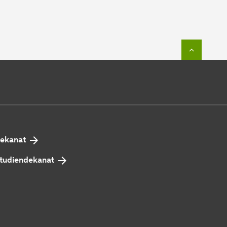
Zum Seit
ekanat
tudiendekanat