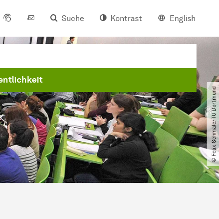
Suche
Kontrast
English
entlichkeit
© Felix Schmale​/​TU Dortmund