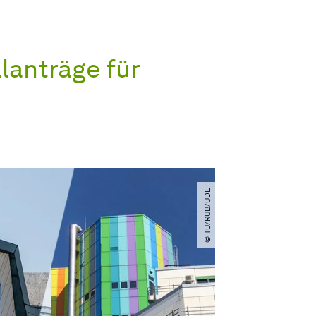
lanträge für
© TU​/​RUB​/​UDE