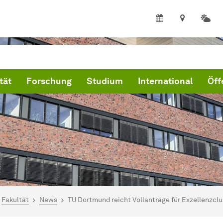
tät
Forschung
Studium
International
Öff
ind hier:
artseite
Fakultät
News
TU Dortmund reicht Vollanträge für Exzellenzclu