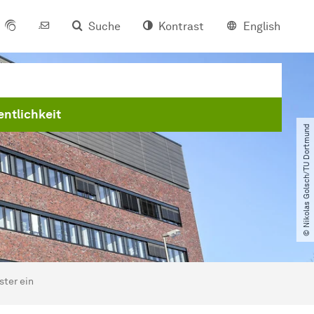
Suche
Kontrast
English
entlichkeit
© Nikolas Golsch​/​TU Dortmund
ster ein