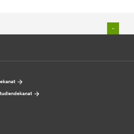
Zum Seit
ekanat
tudiendekanat