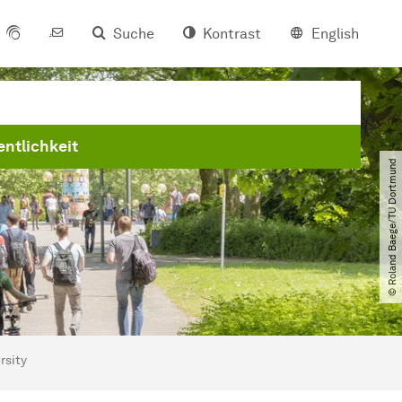
Suche
Kontrast
English
entlichkeit
© Roland Baege​/​TU Dortmund
rsity