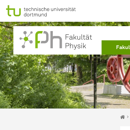
Zum Navigationspfad
Zur Navigation
Zum Schnellzugriff
Zum Fuß der Seite mit weiteren Services
Zum Inhalt
Zur Startseite
Zur Startseite
Fakul
Sie s
St