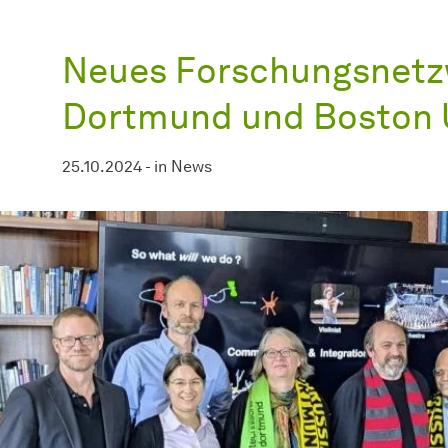
Neues
For­schungs­netz
Dortmund und Boston U
25.10.2024
-
in
News