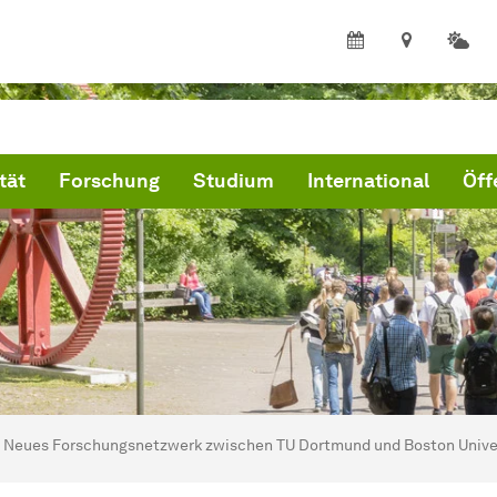
tät
Forschung
Studium
International
Öff
ind hier:
artseite
Neues
For­schungs­netz­werk
zwischen TU Dortmund und Boston Unive