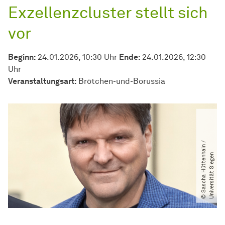
Exzellenzcluster stellt sich
vor
Beginn:
24.01.2026, 10:30 Uhr
Ende:
24.01.2026, 12:30
Uhr
Veran­stal­tungs­art:
Brötchen-und-Borussia
©
S
a
s
c
h
a
H
ü
t
t
e
n
a
i
n
​
/​
U
n
i
v
e
r
s
i
t
ä
t
S
i
e
g
e
h
n