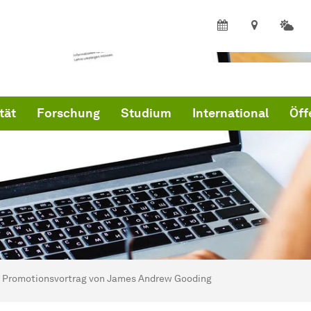
tät
Forschung
Studium
International
Öff
ind hier:
artseite
Promotionsvortrag von James Andrew Gooding