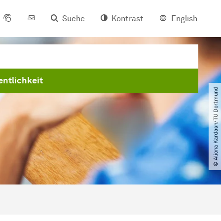
Suche
Kontrast
English
entlichkeit
© Aliona Kardash​/​TU Dortmund