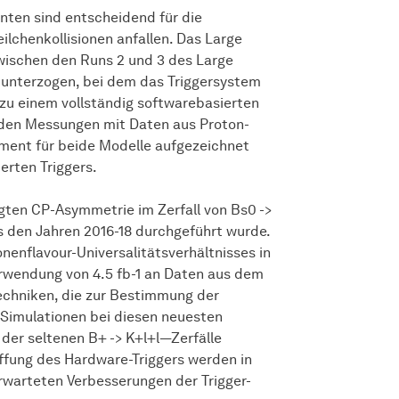
ten sind entscheidend für die
lchenkollisionen anfallen. Das Large
wischen den Runs 2 und 3 des Large
 unterzogen, bei dem das Triggersystem
zu einem vollständig softwarebasierten
erden Messungen mit Daten aus Proton-
iment für beide Modelle aufgezeichnet
erten Triggers.
ggten CP-Asymmetrie im Zerfall von Bs0 ->
aus den Jahren 2016-18 durchgeführt wurde.
enflavour-Universalitätsverhältnisses in
 Verwendung von 4.5 fb-1 an Daten aus dem
Techniken, die zur Bestimmung der
 Simulationen bei diesen neuesten
der seltenen B+ -> K+l+l—Zerfälle
fung des Hardware-Triggers werden in
erwarteten Verbesserungen der Trigger-