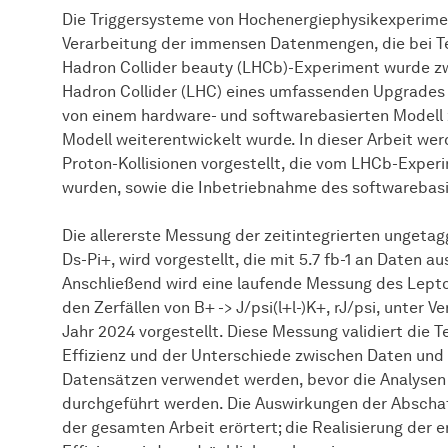
Die Triggersysteme von Hochenergiephysikexperimen
Verarbeitung der immensen Datenmengen, die bei Tei
Hadron Collider beauty (LHCb)-Experiment wurde z
Hadron Collider (LHC) eines umfassenden Upgrades
von einem hardware- und softwarebasierten Modell 
Modell weiterentwickelt wurde. In dieser Arbeit w
Proton-Kollisionen vorgestellt, die vom LHCb-Exper
wurden, sowie die Inbetriebnahme des softwarebasi
Die allererste Messung der zeitintegrierten ungeta
Ds-Pi+, wird vorgestellt, die mit 5.7 fb-1 an Daten 
Anschließend wird eine laufende Messung des Lepton
den Zerfällen von B+ -> J/psi(l+l-)K+, rJ/psi, unter
Jahr 2024 vorgestellt. Diese Messung validiert die 
Effizienz und der Unterschiede zwischen Daten und
Datensätzen verwendet werden, bevor die Analysen 
durchgeführt werden. Die Auswirkungen der Abschaf
der gesamten Arbeit erörtert; die Realisierung der 