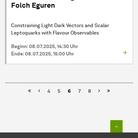
Folch Eguren
Constraining Light Dark Vectors and Scalar
Leptoquarks with Flavour Observables
Beginn: 08.07.2025, 14:30 Uhr
Ende: 08.07.2025, 15:00 Uhr
Vorherige
Nächste
4
5
6
7
8
Zum Seit