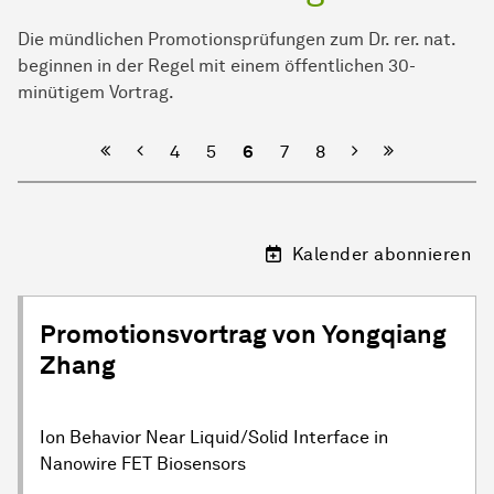
Die mündlichen Promotionsprüfungen zum Dr. rer. nat.
beginnen in der Regel mit ei­nem öf­fent­lichen 30-
minütigem Vor­trag.
Vorherige
Nächste
4
5
6
7
8
Kalender abonnieren
Promotionsvortrag von Yongqiang
Zhang
Ion Behavior Near Liquid/Solid Interface in
Nanowire FET Biosensors