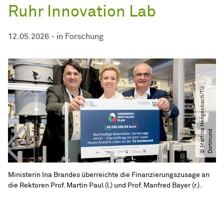
Ruhr Innovation Lab
12.05.2026
-
in
Forschung
©
M
a
r
t
i
n
H
e
n
g
e
s
b
a
c
h​​
/​​
T
U
D
o
r
t
m
u
n
a
d
Ministerin Ina Brandes überreichte die Finanzierungszusage an
die Rektoren Prof. Martin Paul (l.) und Prof. Manfred Bayer (r.).