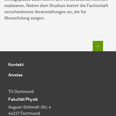
realisieren. Neben dem Studium bietet die Fachschaft
verschiedenste Veranstaltungen an, die für
Abwechslung sorgen.
Zum Seit
Kontakt
Anreise
TU Dortmund
Fakultät Physik
August-Schmidt-Str. 4
44227 Dortmund