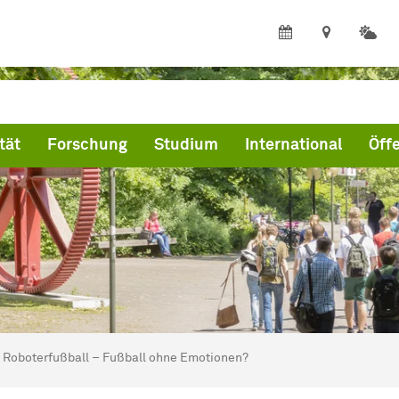
tät
Forschung
Studium
International
Öffe
ind hier:
artseite
Roboterfußball – Fußball ohne Emotionen?