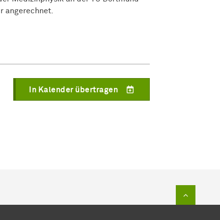
er angerechnet.
In Kalender übertragen
Zum Sei