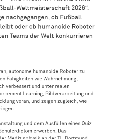
ßball-Weltmeisterschaft 2026“.
age nachgegangen, ob Fußball
bleibt oder ob humanoide Roboter
ten Teams der Welt konkurrieren
ran, autonome humanoide Roboter zu
den Fähigkeiten wie Wahrnehmung,
ch verbessert und unter realen
orcement Learning, Bildverarbeitung und
klung voran, und zeigen zugleich, wie
ringen.
anstaltung und dem Ausfüllen eines Quiz
n Schülerdiplom erwerben. Das
der Medizinphysik an der TU Dortmund