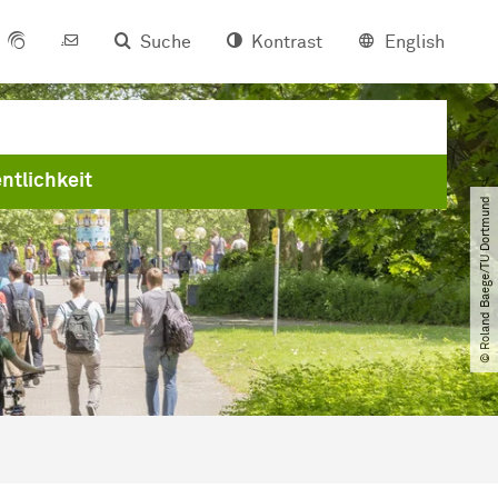
Suche
Kontrast
English
ntlichkeit
© Roland Baege​/​TU Dortmund