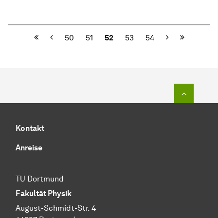
Vorherige
Nächste
50
51
52
53
54
Zum Seit
Kontakt
Anreise
TU Dortmund
Fakultät Physik
August-Schmidt-Str. 4